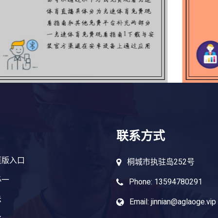
伯明翰足球最新赛事-伯
明翰球迷
联系方式
Factory
页版入口
桐城市执驻岛252号
必一
Phone: 13594780291
示
Email: jinnian@aglaoge.vip