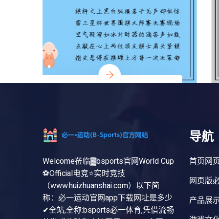
决：
至高
光速体育直播免费观看
导航
Factory
首页网
Welcome莅临▓bsports官网World Cup
⚽Official电竞⭐实时竞技
网页版
（www.huizhuanshai.com）以下简
称：必一运动官网app下载网址是多少
产品展
✔全站,全称:bsports必一体育,凭借流畅