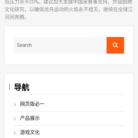
低压力水平20%。建议加大发展中国家赛事支持，并鼓励跨
文化研究，以确保龙舟运动的火焰永不熄灭，继续在全球江
河间奔腾。
导航
网页版必一
产品展示
游戏文化