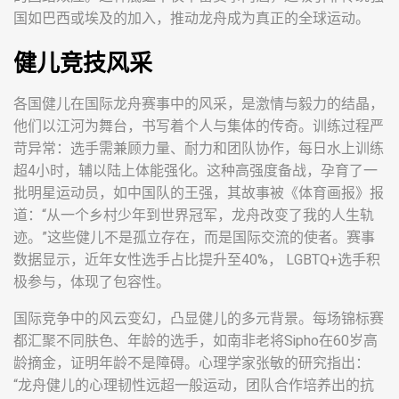
国如巴西或埃及的加入，推动龙舟成为真正的全球运动。
健儿竞技风采
各国健儿在国际龙舟赛事中的风采，是激情与毅力的结晶，
他们以江河为舞台，书写着个人与集体的传奇。训练过程严
苛异常：选手需兼顾力量、耐力和团队协作，每日水上训练
超4小时，辅以陆上体能强化。这种高强度备战，孕育了一
批明星运动员，如中国队的王强，其故事被《体育画报》报
道：“从一个乡村少年到世界冠军，龙舟改变了我的人生轨
迹。”这些健儿不是孤立存在，而是国际交流的使者。赛事
数据显示，近年女性选手占比提升至40%， LGBTQ+选手积
极参与，体现了包容性。
国际竞争中的风云变幻，凸显健儿的多元背景。每场锦标赛
都汇聚不同肤色、年龄的选手，如南非老将Sipho在60岁高
龄摘金，证明年龄不是障碍。心理学家张敏的研究指出：
“龙舟健儿的心理韧性远超一般运动，团队合作培养出的抗