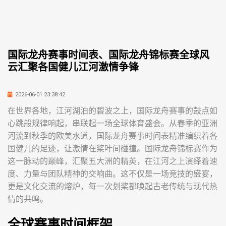
国际龙舟赛事时间表、国际龙舟锦标赛全球风
云汇聚各国健儿江河激情争锋
2026-06-01 23:38:42
在世界各地，江河湖泊的碧波之上，国际龙舟赛事的鼓点如
心跳般规律响起，串联起一场全球体育盛会。从春季的亚洲
河流到秋季的欧美水道，国际龙舟赛事时间表精准编织着各
国健儿的足迹，让激情在桨叶间碰撞。国际龙舟锦标赛作为
这一脉动的巅峰，汇聚五大洲的精英，在江河之上演绎着速
度、力量与团队精神的交响曲。这不仅是一场竞技的盛宴，
更是文化交流的熔炉，每一次划桨都唤起古老传统与现代热
情的共鸣。
全球赛事时间框架