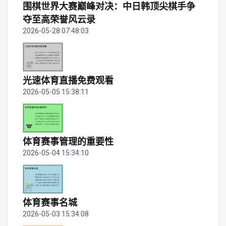
围棋世界大赛巅峰对决：中日韩顶尖棋手争
夺至高荣誉风云录
2026-05-28 07:48:03
光速体育直播免费观看
2026-05-05 15:38:11
体育赛事管理的重要性
2026-05-04 15:34:10
体育赛事名城
2026-05-03 15:34:08