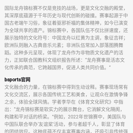
国际龙舟锦标赛不仅是竞技的战场，更是文化交融的殿堂，
其深厚底蕴源于千年历史与现代创新的碰撞。赛事起源于中
国古老端午习俗，象征着驱邪祈福的集体精神，如今已演变
为全球共享的遗产。锦标赛中，各国队伍不仅比拼速度，还
展示独特的文化符号：中国龙舟以红黄为主调，象征吉祥；
欧洲队则融入古典音乐元素；非洲队伍常加入部落图腾舞
蹈。这种多元呈现，体现了龙舟作为非物质文化遗产的活
力，正如联合国教科文组织报告所述：“龙舟赛事是活态文
化传承的典范，它跨越国界，促进人类共同价值。”
bsports官网
文化融合的力量，在锦标赛中得到生动诠释。赛事现场常有
文化交流区，展示各国传统工艺和美食，让观众在激情争锋
之余，体验全球风情。学者李华在《体育文化研究》中指
出：“龙舟锦标赛是软实力的展示舞台，它消解文化隔阂，
构建和平对话的桥梁。”例如，2022年世锦赛中，美国队与
中国队联合举办‘友谊桨’活动，参与者超千人，彰显了体育
的团结效应。这种底蕴不仅丰富赛事内涵，还吸引非传统强