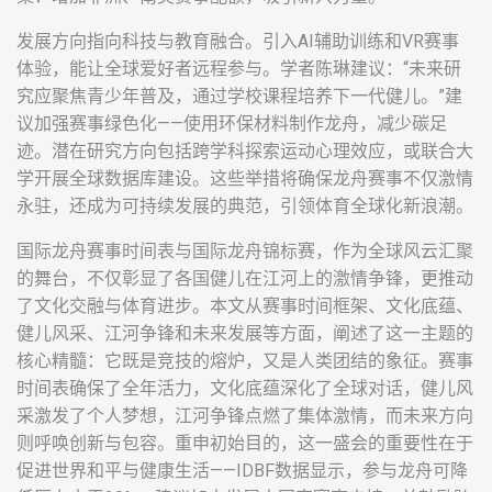
发展方向指向科技与教育融合。引入AI辅助训练和VR赛事
体验，能让全球爱好者远程参与。学者陈琳建议：“未来研
究应聚焦青少年普及，通过学校课程培养下一代健儿。”建
议加强赛事绿色化——使用环保材料制作龙舟，减少碳足
迹。潜在研究方向包括跨学科探索运动心理效应，或联合大
学开展全球数据库建设。这些举措将确保龙舟赛事不仅激情
永驻，还成为可持续发展的典范，引领体育全球化新浪潮。
国际龙舟赛事时间表与国际龙舟锦标赛，作为全球风云汇聚
的舞台，不仅彰显了各国健儿在江河上的激情争锋，更推动
了文化交融与体育进步。本文从赛事时间框架、文化底蕴、
健儿风采、江河争锋和未来发展等方面，阐述了这一主题的
核心精髓：它既是竞技的熔炉，又是人类团结的象征。赛事
时间表确保了全年活力，文化底蕴深化了全球对话，健儿风
采激发了个人梦想，江河争锋点燃了集体激情，而未来方向
则呼唤创新与包容。重申初始目的，这一盛会的重要性在于
促进世界和平与健康生活——IDBF数据显示，参与龙舟可降